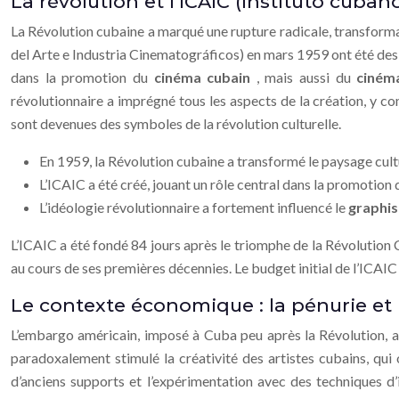
La révolution et l’ICAIC (instituto cuban
La Révolution cubaine a marqué une rupture radicale, transforman
del Arte e Industria Cinematográficos) en mars 1959 ont été des 
dans la promotion du
cinéma cubain
, mais aussi du
ciné
révolutionnaire a imprégné tous les aspects de la création, y c
sont devenues des symboles de la révolution culturelle.
En 1959, la Révolution cubaine a transformé le paysage cult
L’ICAIC a été créé, jouant un rôle central dans la promotion
L’idéologie révolutionnaire a fortement influencé le
graphis
L’ICAIC a été fondé 84 jours après le triomphe de la Révolution
au cours de ses premières décennies. Le budget initial de l’ICAI
Le contexte économique : la pénurie et l
L’embargo américain, imposé à Cuba peu après la Révolution, a 
paradoxalement stimulé la créativité des artistes cubains, qui o
d’anciens supports et l’expérimentation avec des techniques d’