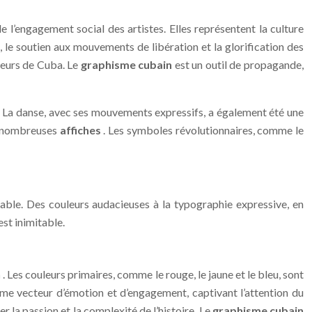
de l’engagement social des artistes. Elles représentent la culture
, le soutien aux mouvements de libération et la glorification des
leurs de Cuba. Le
graphisme cubain
est un outil de propagande,
ne. La danse, avec ses mouvements expressifs, a également été une
e nombreuses
affiches
. Les symboles révolutionnaires, comme le
ble. Des couleurs audacieuses à la typographie expressive, en
est inimitable.
n
. Les couleurs primaires, comme le rouge, le jaune et le bleu, sont
mme vecteur d’émotion et d’engagement, captivant l’attention du
r la passion et la complexité de l’histoire. Le
graphisme cubain