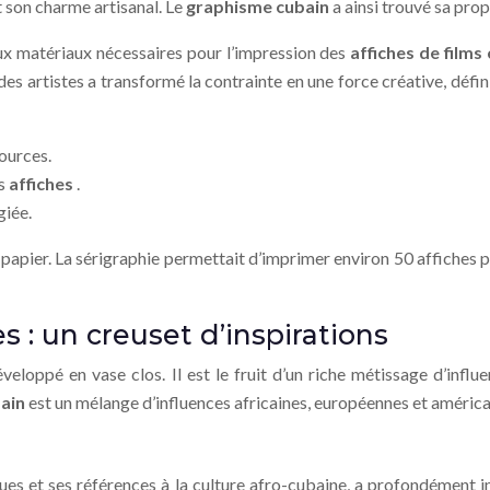
t son charme artisanal. Le
graphisme cubain
a ainsi trouvé sa prop
x matériaux nécessaires pour l’impression des
affiches de films
des artistes a transformé la contrainte en une force créative, défin
ources.
rs
affiches
.
giée.
pier. La sérigraphie permettait d’imprimer environ 50 affiches par
es : un creuset d’inspirations
éveloppé en vase clos. Il est le fruit d’un riche métissage d’influe
bain
est un mélange d’influences africaines, européennes et américa
ues et ses références à la culture afro-cubaine, a profondément i