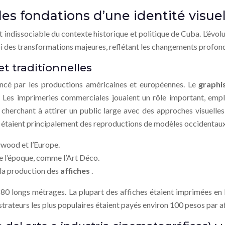
les fondations d’une identité visue
t indissociable du contexte historique et politique de Cuba. L’évolut
i des transformations majeures, reflétant les changements profonds
 et traditionnelles
encé par les productions américaines et européennes. Le
graphi
es imprimeries commerciales jouaient un rôle important, employa
, cherchant à attirer un public large avec des approches visuelles 
 étaient principalement des reproductions de modèles occidentaux
ywood et l’Europe.
e l’époque, comme l’Art Déco.
 la production des
affiches
.
80 longs métrages. La plupart des affiches étaient imprimées en l
strateurs les plus populaires étaient payés environ 100 pesos par a