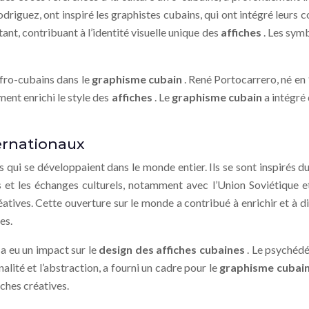
ez, ont inspiré les graphistes cubains, qui ont intégré leurs cod
ant, contribuant à l’identité visuelle unique des
affiches
. Les sym
afro-cubains dans le
graphisme cubain
. René Portocarrero, né en 1
ement enrichi le style des
affiches
. Le
graphisme cubain
a intégré
ernationaux
s qui se développaient dans le monde entier. Ils se sont inspirés 
t les échanges culturels, notamment avec l’Union Soviétique et 
tives. Cette ouverture sur le monde a contribué à enrichir et à di
es.
a eu un impact sur le
design des affiches cubaines
. Le psychédé
nalité et l’abstraction, a fourni un cadre pour le
graphisme cubai
ches créatives.