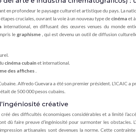
o del arte e industria cinematográficos) :
t en profondeur le paysage culturel et artistique du pays. La nati
étapes cruciales, ouvrant la voie à un nouveau type de
cinéma
et 
ma
international, en diffusant des œuvres venues du monde entie
ompris le
graphisme
, qui est devenu un outil de diffusion culturell
urel.
 du
cinéma cubain
et international.
me des affiches
.
 Cubaine. Alfredo Guevara a été son premier président. L’ICAIC a
C était de 500 000 pesos cubains.
’ingéniosité créative
créé des difficultés économiques considérables et a limité l’accè
nt dû faire preuve d’ingéniosité pour surmonter les obstacles. L’
impression artisanales sont devenues la norme. Cette contrainte