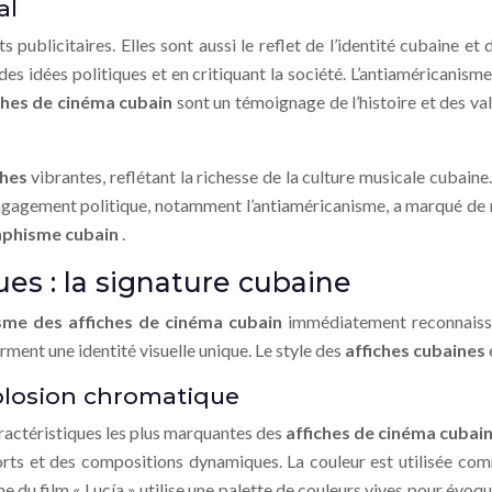
al
 publicitaires. Elles sont aussi le reflet de l’identité cubaine et 
es idées politiques et en critiquant la société. L’antiaméricanisme
ches de cinéma cubain
sont un témoignage de l’histoire et des va
ches
vibrantes, reflétant la richesse de la culture musicale cubai
engagement politique, notamment l’antiaméricanisme, a marqué d
aphisme cubain
.
ues : la signature cubaine
sme des affiches de cinéma cubain
immédiatement reconnaissa
rment une identité visuelle unique. Le style des
affiches cubaines
xplosion chromatique
caractéristiques les plus marquantes des
affiches de cinéma cubai
forts et des compositions dynamiques. La couleur est utilisée co
 du film « Lucía » utilise une palette de couleurs vives pour évoque