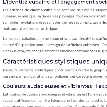
L’identité cubaine et l’engagement soci
Les
affiches de cinéma cubain
ne sont pas de simples supports
cubaine, sa musique, sa danse, ses paysages, tout en exprimant d
symboles révolutionnaires sont des thèmes récurrents. Les
affi
mais aussi d’expression artistique.
La musique cubaine, comme le son et la salsa, a inspiré des
affi
source d’inspiration pour le
design des affiches cubaines
. L’
Che Guevara, étaient également des thèmes centraux dans le
gr
Caractéristiques stylistiques uniq
Plusieurs éléments stylistiques contribuent à rendre le
graphi
passant par les illustrations symboliques, ces caractéristiques fo
Couleurs audacieuses et vibrantes : l’e
L’utilisation de couleurs audacieuses et vibrantes est l’une des 
souvent utilisées de manière intensive, créant des contrastes 
spectateur et transmettant un message fort. Par exemple, l’affiche