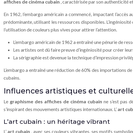
affiches de cinéma cubain
, caractérisée par son authenticité e
En 1962, l’embargo américain a commencé, impactant l’accès au
prédominante, utilisant les ressources disponibles. L’ingéniosité 
l’utilisation de couleurs plus vives pour attirer l’attention.
L’embargo américain de 1962 a entraîné une pénurie de ress
Les artistes ont dû faire preuve d’ingéniosité pour créer leu
La sérigraphie est devenue la technique d’impression privilé
L’embargo a entraîné une réduction de 60% des importations de pa
cubains.
Influences artistiques et culturell
Le
graphisme des affiches de cinéma cubain
ne s’est pas d
s’inspirant des mouvements artistiques internationaux. L’
art cu
L’art cubain : un héritage vibrant
L’
art cubain
, avec ses couleurs vibrantes, ses motifs symboliq