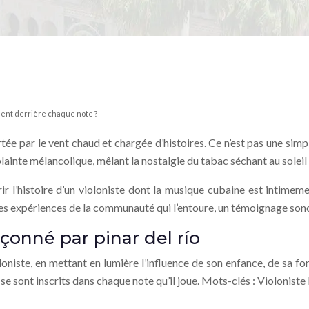
achent derrière chaque note ?
tée par le vent chaud et chargée d’histoires. Ce n’est pas une simple
ainte mélancolique, mêlant la nostalgie du tabac séchant au soleil et
l’histoire d’un violoniste dont la musique cubaine est intimement
 des expériences de la communauté qui l’entoure, un témoignage sonor
açonné par pinar del río
loniste, en mettant en lumière l’influence de son enfance, de sa 
 se sont inscrits dans chaque note qu’il joue. Mots-clés : Violonist