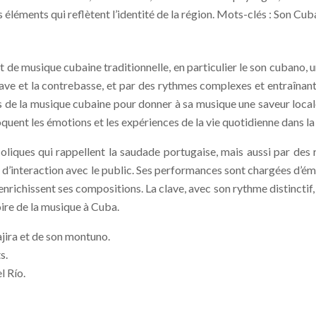
 éléments qui reflètent l’identité de la région. Mots-clés : Son Cu
et de musique cubaine traditionnelle, en particulier le son cubano,
clave et la contrebasse, et par des rythmes complexes et entraînant
s de la musique cubaine pour donner à sa musique une saveur locale
oquent les émotions et les expériences de la vie quotidienne dans la
iques qui rappellent la saudade portugaise, mais aussi par des ryt
 d’interaction avec le public. Ses performances sont chargées d’émo
enrichissent ses compositions. La clave, avec son rythme distinctif
ire de la musique à Cuba.
jira et de son montuno.
s.
l Río.