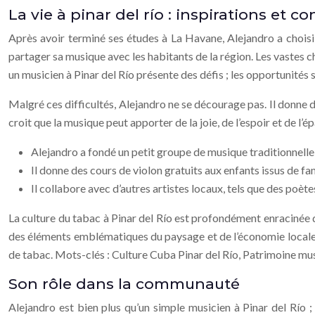
La vie à pinar del río : inspirations et co
Après avoir terminé ses études à La Havane, Alejandro a choisi d
partager sa musique avec les habitants de la région. Les vastes 
un musicien à Pinar del Río présente des défis ; les opportunités
Malgré ces difficultés, Alejandro ne se décourage pas. Il donne des
croit que la musique peut apporter de la joie, de l’espoir et de l’
Alejandro a fondé un petit groupe de musique traditionnelle 
Il donne des cours de violon gratuits aux enfants issus de fam
Il collabore avec d’autres artistes locaux, tels que des poèt
La culture du tabac à Pinar del Río est profondément enracinée da
des éléments emblématiques du paysage et de l’économie locale. Al
de tabac. Mots-clés : Culture Cuba Pinar del Río, Patrimoine mus
Son rôle dans la communauté
Alejandro est bien plus qu’un simple musicien à Pinar del Río 