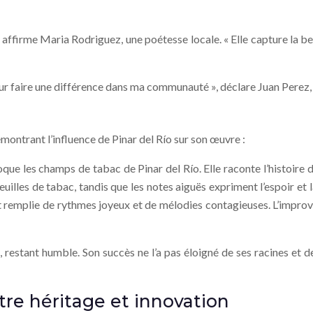
, affirme Maria Rodriguez, une poétesse locale. « Elle capture la be
pour faire une différence dans ma communauté », déclare Juan Perez,
ontrant l’influence de Pinar del Río sur son œuvre :
ue les champs de tabac de Pinar del Río. Elle raconte l’histoire d
feuilles de tabac, tandis que les notes aiguës expriment l’espoir e
st remplie de rythmes joyeux et de mélodies contagieuses. L’improvi
 restant humble. Son succès ne l’a pas éloigné de ses racines e
ntre héritage et innovation