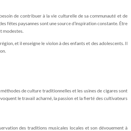
t besoin de contribuer à la vie culturelle de sa communauté et de
des fêtes paysannes sont une source d’inspiration constante. Être
ont modestes.
égion, et il enseigne le violon à des enfants et des adolescents. Il
don.
 méthodes de culture traditionnelles et les usines de cigares sont
quent le travail acharné, la passion et la fierté des cultivateurs
éservation des traditions musicales locales et son dévouement à