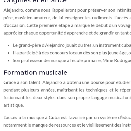
Origines et enfance
Alejandro, comme nous l’appellerons pour préserver son intimité, a
père, musicien amateur, de lui enseigner les rudiments. L’accès a
d’occasion. Cette première étape a marqué le début d’un voyage mu
apprécier chaque opportunité d’apprendre et de grandir en tant q
Le grand-père d’Alejandro jouait du tres, un instrument cubai
Il a participé à des concours locaux dès son plus jeune âge, o
Son professeur de musique à l’école primaire, Mme Rodriguez
Formation musicale
Grâce à son talent, Alejandro a obtenu une bourse pour étudier à
pendant plusieurs années, maîtrisant les techniques et le réper
fusionnant les deux styles dans son propre langage musical uni
artistique.
L’accès à la musique à Cuba est favorisé par un système d’éduc
notamment le manque de ressources et le vieillissement des inst