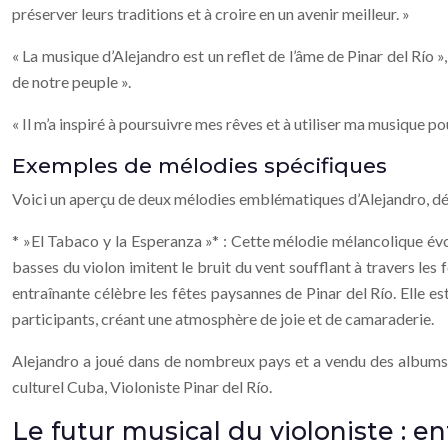
préserver leurs traditions et à croire en un avenir meilleur. »
« La musique d’Alejandro est un reflet de l’âme de Pinar del Río »
de notre peuple ».
« Il m’a inspiré à poursuivre mes rêves et à utiliser ma musique 
Exemples de mélodies spécifiques
Voici un aperçu de deux mélodies emblématiques d’Alejandro, dém
* »El Tabaco y la Esperanza »* : Cette mélodie mélancolique évoq
basses du violon imitent le bruit du vent soufflant à travers les 
entraînante célèbre les fêtes paysannes de Pinar del Río. Elle e
participants, créant une atmosphère de joie et de camaraderie.
Alejandro a joué dans de nombreux pays et a vendu des albums,
culturel Cuba, Violoniste Pinar del Río.
Le futur musical du violoniste : e