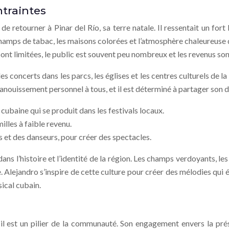
ntraintes
e retourner à Pinar del Río, sa terre natale. Il ressentait un for
champs de tabac, les maisons colorées et l’atmosphère chaleureuse 
 sont limitées, le public est souvent peu nombreux et les revenus s
 concerts dans les parcs, les églises et les centres culturels de la r
épanouissement personnel à tous, et il est déterminé à partager son 
cubaine qui se produit dans les festivals locaux.
illes à faible revenu.
es et des danseurs, pour créer des spectacles.
ns l’histoire et l’identité de la région. Les champs verdoyants, les
ejandro s’inspire de cette culture pour créer des mélodies qui évo
ical cubain.
; il est un pilier de la communauté. Son engagement envers la pr