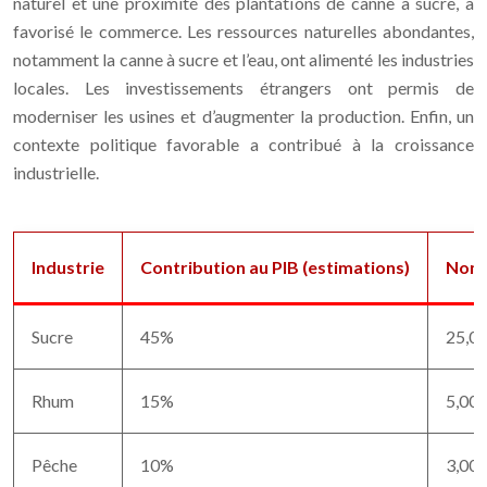
naturel et une proximité des plantations de canne à sucre, a
favorisé le commerce. Les ressources naturelles abondantes,
notamment la canne à sucre et l’eau, ont alimenté les industries
locales. Les investissements étrangers ont permis de
moderniser les usines et d’augmenter la production. Enfin, un
contexte politique favorable a contribué à la croissance
industrielle.
Industrie
Contribution au PIB (estimations)
Nomb
Sucre
45%
25,0
Rhum
15%
5,00
Pêche
10%
3,00