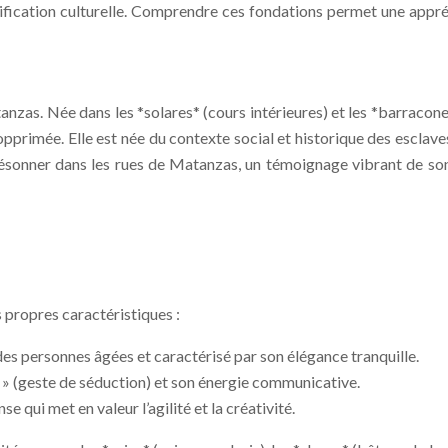
ignification culturelle. Comprendre ces fondations permet une appr
nzas. Née dans les *solares* (cours intérieures) et les *barracone
n opprimée. Elle est née du contexte social et historique des escl
e résonner dans les rues de Matanzas, un témoignage vibrant de so
 propres caractéristiques :
 des personnes âgées et caractérisé par son élégance tranquille.
o » (geste de séduction) et son énergie communicative.
e qui met en valeur l’agilité et la créativité.