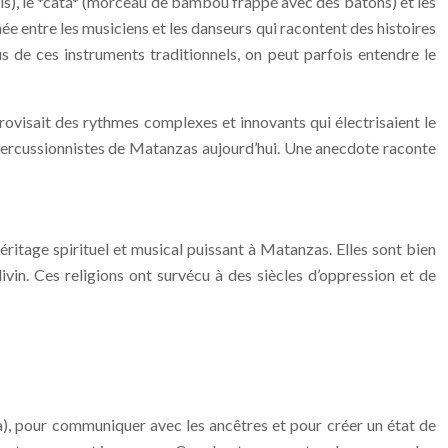
 bois), le *catá* (morceau de bambou frappé avec des bâtons) et les
ée entre les musiciens et les danseurs qui racontent des histoires
s de ces instruments traditionnels, on peut parfois entendre le
provisait des rythmes complexes et innovants qui électrisaient le
les percussionnistes de Matanzas aujourd’hui. Une anecdote raconte
héritage spirituel et musical puissant à Matanzas. Elles sont bien
vin. Ces religions ont survécu à des siècles d’oppression et de
ería), pour communiquer avec les ancêtres et pour créer un état de