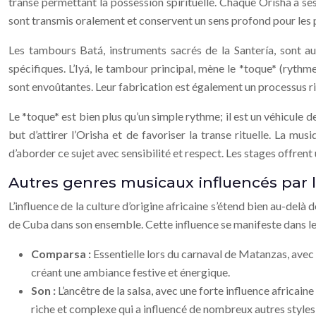
transe permettant la possession spirituelle. Chaque Orisha a se
sont transmis oralement et conservent un sens profond pour les 
Les tambours Batá, instruments sacrés de la Santería, sont au
spécifiques. L’Iyá, le tambour principal, mène le *toque* (ryth
sont envoûtantes. Leur fabrication est également un processus ritu
Le *toque* est bien plus qu’un simple rythme; il est un véhicule 
but d’attirer l’Orisha et de favoriser la transe rituelle. La m
d’aborder ce sujet avec sensibilité et respect. Les stages offrent 
Autres genres musicaux influencés par la
L’influence de la culture d’origine africaine s’étend bien au-del
de Cuba dans son ensemble. Cette influence se manifeste dans les 
Comparsa :
Essentielle lors du carnaval de Matanzas, avec 
créant une ambiance festive et énergique.
Son :
L’ancêtre de la salsa, avec une forte influence africai
riche et complexe qui a influencé de nombreux autres style