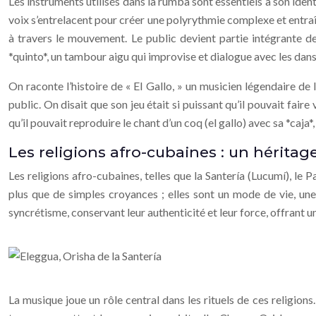
Les instruments utilisés dans la rumba sont essentiels à son ident
voix s’entrelacent pour créer une polyrythmie complexe et entraîn
à travers le mouvement. Le public devient partie intégrante de
*quinto*, un tambour aigu qui improvise et dialogue avec les dans
On raconte l’histoire de « El Gallo, » un musicien légendaire de
public. On disait que son jeu était si puissant qu’il pouvait fai
qu’il pouvait reproduire le chant d’un coq (el gallo) avec sa *caja*
Les religions afro-cubaines : un héritage
Les religions afro-cubaines, telles que la Santería (Lucumí), le 
plus que de simples croyances ; elles sont un mode de vie, une
syncrétisme, conservant leur authenticité et leur force, offrant un
La musique joue un rôle central dans les rituels de ces religions