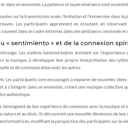
rer dans un ensemble. La patience et la persévérance sont essentie
es sur la transmission orale, l’imitation et l’immersion dans la pr
s preuves. Les participants apprennent en écoutant, en observan
t souvent dans un cadre informel, dans une ambiance conviviale et
u « sentimiento » et de la connexion spiri
rentissage. Les maîtres tambourinaires insistent sur l’importance 
s la musique, à développer leur propre interprétation des rythme
nelle et de communication avec les autres.
ant. Les participants sont encouragés à explorer de nouvelles idée
 et à s’intégrer dans un ensemble, créant une musique collective qu
ère authentique.
émoignent de leur expérience de connexion avec la musique et la cu
à la nature et au divin. Ils découvrent une nouvelle dimension de 
nsformatrices, modifiant la perspective des participants sur la vie