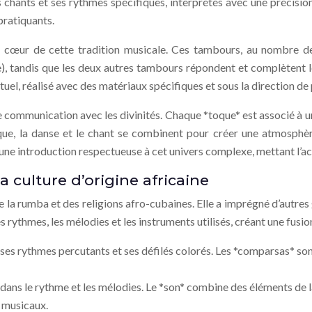
s chants et ses rythmes spécifiques, interprétés avec une précisi
pratiquants.
 cœur de cette tradition musicale. Ces tambours, au nombre de t
me), tandis que les deux autres tambours répondent et complètent
el, réalisé avec des matériaux spécifiques et sous la direction de p
de communication avec les divinités. Chaque *toque* est associé à un
usique, la danse et le chant se combinent pour créer une atmosphè
une introduction respectueuse à cet univers complexe, mettant l’acce
 culture d’origine africaine
à de la rumba et des religions afro-cubaines. Elle a imprégné d’aut
rythmes, les mélodies et les instruments utilisés, créant une fusion
ses rythmes percutants et ses défilés colorés. Les *comparsas* son
ne dans le rythme et les mélodies. Le *son* combine des éléments de
s musicaux.