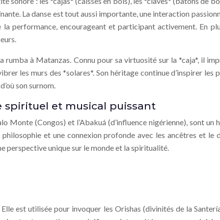
ité sonore : les *cajas* (caisses en bois), les *claves* (bâtons de
ante. La danse est tout aussi importante, une interaction passionn
 la performance, encourageant et participant activement. En plu
eurs.
 la rumba à Matanzas. Connu pour sa virtuosité sur la *caja*, il im
re vibrer les murs des *solares*. Son héritage continue d’inspirer 
, d’où son surnom.
 spirituel et musical puissant
Palo Monte (Congos) et l’Abakuá (d’influence nigérienne), sont un 
 philosophie et une connexion profonde avec les ancêtres et le di
e perspective unique sur le monde et la spiritualité.
. Elle est utilisée pour invoquer les Orishas (divinités de la Sant