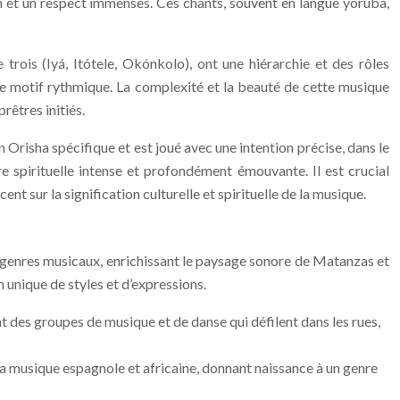
on et un respect immenses. Ces chants, souvent en langue yoruba,
rois (Iyá, Itótele, Okónkolo), ont une hiérarchie et des rôles
 le motif rythmique. La complexité et la beauté de cette musique
rêtres initiés.
 Orisha spécifique et est joué avec une intention précise, dans le
re spirituelle intense et profondément émouvante. Il est crucial
nt sur la signification culturelle et spirituelle de la musique.
res genres musicaux, enrichissant le paysage sonore de Matanzas et
 unique de styles et d’expressions.
t des groupes de musique et de danse qui défilent dans les rues,
 la musique espagnole et africaine, donnant naissance à un genre