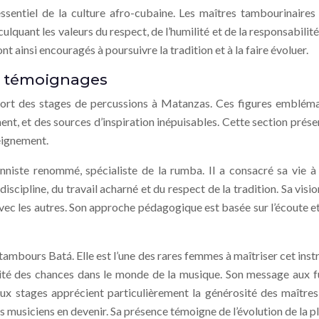
ssentiel de la culture afro-cubaine. Les maîtres tambourinaires
nculquant les valeurs du respect, de l’humilité et de la responsabilit
t ainsi encouragés à poursuivre la tradition et à la faire évoluer.
et témoignages
ort des stages de percussions à Matanzas. Ces figures emblémati
nt, et des sources d’inspiration inépuisables. Cette section prés
seignement.
niste renommé, spécialiste de la rumba. Il a consacré sa vie à
 discipline, du travail acharné et du respect de la tradition. Sa vis
ec les autres. Son approche pédagogique est basée sur l’écoute et
tambours Batá. Elle est l’une des rares femmes à maîtriser cet ins
ité des chances dans le monde de la musique. Son message aux fut
ux stages apprécient particulièrement la générosité des maîtres,
es musiciens en devenir. Sa présence témoigne de l’évolution de la