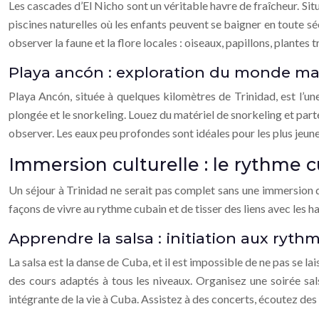
Les cascades d’El Nicho sont un véritable havre de fraîcheur. Sit
piscines naturelles où les enfants peuvent se baigner en toute séc
observer la faune et la flore locales : oiseaux, papillons, plantes
Playa ancón : exploration du monde ma
Playa Ancón, située à quelques kilomètres de Trinidad, est l’une
plongée et le snorkeling. Louez du matériel de snorkeling et part
observer. Les eaux peu profondes sont idéales pour les plus jeunes,
Immersion culturelle : le rythme 
Un séjour à Trinidad ne serait pas complet sans une immersion da
façons de vivre au rythme cubain et de tisser des liens avec les h
Apprendre la salsa : initiation aux ryth
La salsa est la danse de Cuba, et il est impossible de ne pas se
des cours adaptés à tous les niveaux. Organisez une soirée sals
intégrante de la vie à Cuba. Assistez à des concerts, écoutez des