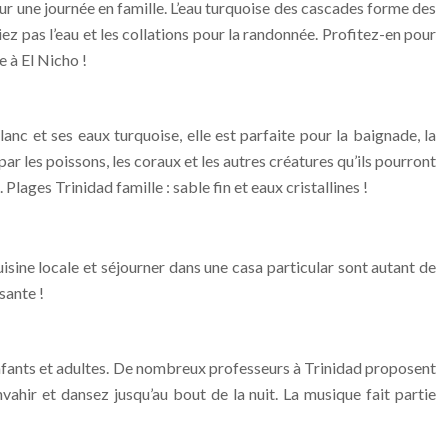
our une journée en famille. L’eau turquoise des cascades forme des
iez pas l’eau et les collations pour la randonnée. Profitez-en pour
e à El Nicho !
anc et ses eaux turquoise, elle est parfaite pour la baignade, la
r les poissons, les coraux et les autres créatures qu’ils pourront
lages Trinidad famille : sable fin et eaux cristallines !
isine locale et séjourner dans une casa particular sont autant de
sante !
 enfants et adultes. De nombreux professeurs à Trinidad proposent
vahir et dansez jusqu’au bout de la nuit. La musique fait partie