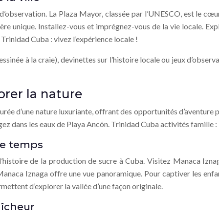
t d’observation. La Plaza Mayor, classée par l’UNESCO, est le cœu
ère unique. Installez-vous et imprégnez-vous de la vie locale. Exp
Trinidad Cuba : vivez l’expérience locale !
ssinée à la craie), devinettes sur l’histoire locale ou jeux d’obse
orer la nature
tourée d’une nature luxuriante, offrant des opportunités d’aventure p
ez dans les eaux de Playa Ancón. Trinidad Cuba activités famille : 
 le temps
’histoire de la production de sucre à Cuba. Visitez Manaca Iznaga
r Manaca Iznaga offre une vue panoramique. Pour captiver les enfan
ettent d’explorer la vallée d’une façon originale.
aîcheur