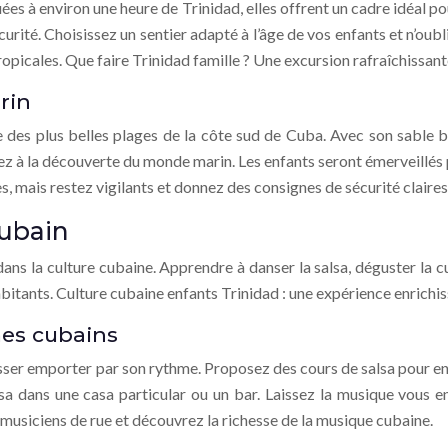
uées à environ une heure de Trinidad, elles offrent un cadre idéal p
urité. Choisissez un sentier adapté à l’âge de vos enfants et n’oubl
 tropicales. Que faire Trinidad famille ? Une excursion rafraîchissant
rin
 des plus belles plages de la côte sud de Cuba. Avec son sable bl
ez à la découverte du monde marin. Les enfants seront émerveillés pa
 mais restez vigilants et donnez des consignes de sécurité claires. P
cubain
ns la culture cubaine. Apprendre à danser la salsa, déguster la cu
abitants. Culture cubaine enfants Trinidad : une expérience enrichis
mes cubains
 laisser emporter par son rythme. Proposez des cours de salsa pour
a dans une casa particular ou un bar. Laissez la musique vous en
 musiciens de rue et découvrez la richesse de la musique cubaine.