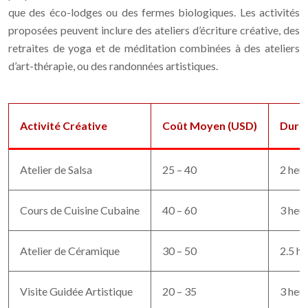
que des éco-lodges ou des fermes biologiques. Les activités
proposées peuvent inclure des ateliers d’écriture créative, des
retraites de yoga et de méditation combinées à des ateliers
d’art-thérapie, ou des randonnées artistiques.
Activité Créative
Coût Moyen (USD)
Duré
Atelier de Salsa
25 – 40
2 heu
Cours de Cuisine Cubaine
40 – 60
3 heu
Atelier de Céramique
30 – 50
2.5 h
Visite Guidée Artistique
20 – 35
3 heu