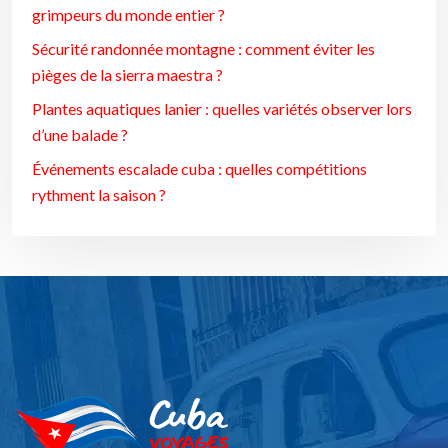
grimpeurs du monde entier ?
Sécurité randonnée montagne : comment éviter les
pièges de la sierra maestra ?
Plantes aquatiques lanier : quelles variétés observer lors
d’une balade ?
Événements escalade cuba : quelles compétitions
rythment la saison ?