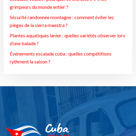
grimpeurs du monde entier ?
Sécurité randonnée montagne : comment éviter les
pièges de la sierra maestra ?
Plantes aquatiques lanier : quelles variétés observer lors
d’une balade ?
Événements escalade cuba : quelles compétitions
rythment la saison ?